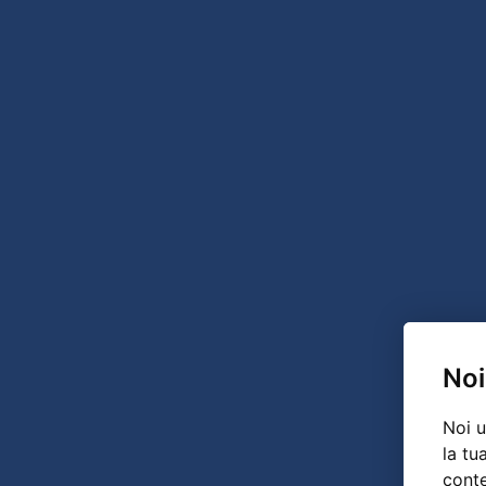
Noi
Noi u
la tu
conte