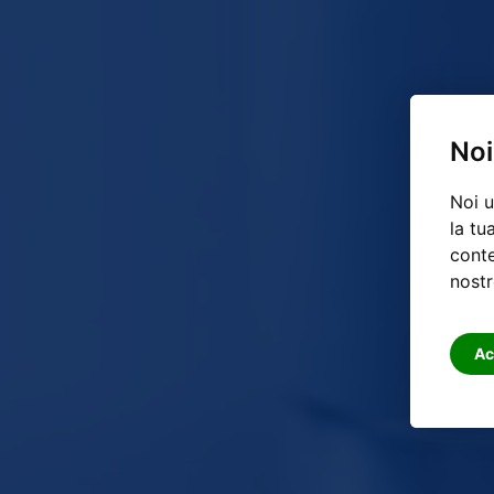
Noi
Noi u
la tu
conte
nostr
Ac