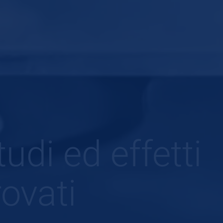
di ed effetti
ovati