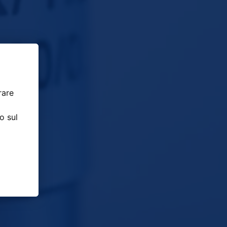
rare
o sul