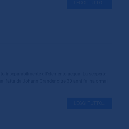
LEGGI TUTTO...
o inseparabilmente all’elemento acqua. La scoperta
qua, fatta da Johann Grander oltre 30 anni fa, ha ormai
LEGGI TUTTO...