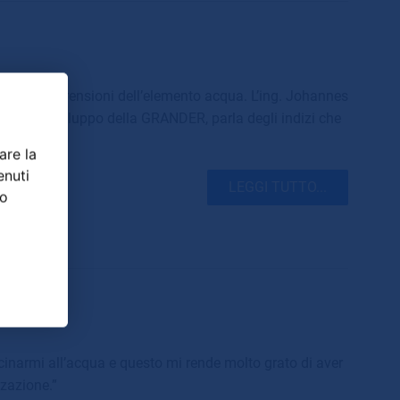
uove comprensioni dell’elemento acqua. L’ing. Johannes
he e dello sviluppo della GRANDER, parla degli indizi che
ll’acqua …
are la
enuti
LEGGI TUTTO...
ro
inarmi all’acqua e questo mi rende molto grato di aver
zzazione.”