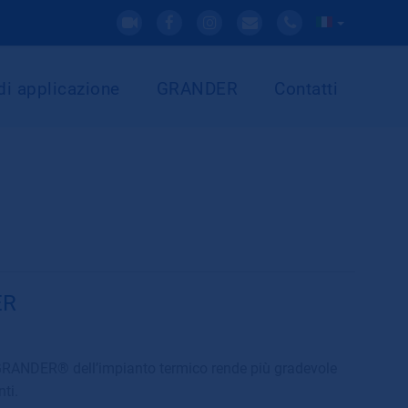
di applicazione
GRANDER
Contatti
ER
a GRANDER® dell’impianto termico rende più gradevole
ti.