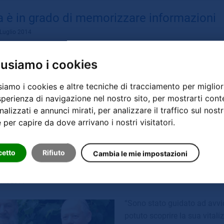
a è in grado di memorizzare informazioni
Luglio 2014
Si continua a conquistare n
 usiamo i cookies
Larch, direttore delle ricerc
rivelano la vitalizzazione de
siamo i cookies e altre tecniche di tracciamento per miglior
sperienza di navigazione nel nostro sito, per mostrarti cont
alizzati e annunci mirati, per analizzare il traffico sul nost
e per capire da dove arrivano i nostri visitatori.
cetto
Rifiuto
Cambia le mie impostazioni
a di Johann Grander
rile 2014
“Sono stato guidato ad avvic
potuto scoprire la sua vitali