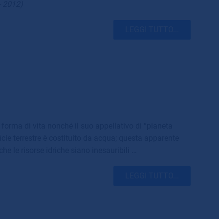
- 2012)
LEGGI TUTTO...
 forma di vita nonché il suo appellativo di “pianeta
ficie terrestre è costituito da acqua; questa apparente
he le risorse idriche siano inesauribili …
LEGGI TUTTO...