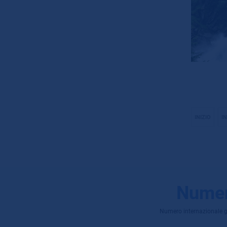
INIZIO
I
Numer
Numero internazionale grat