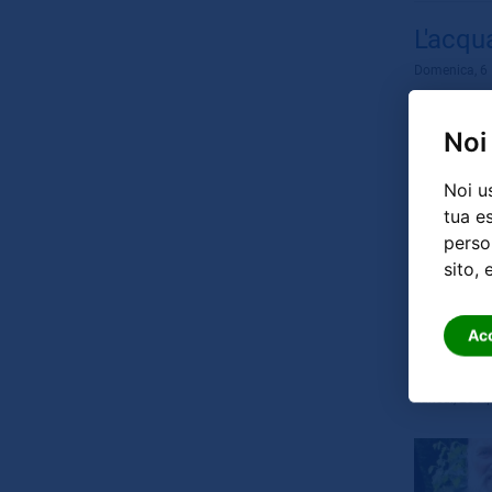
L'acqu
Domenica, 6 
Noi
Noi u
tua e
person
sito, 
Ac
La vit
Lunedì, 28 Ap