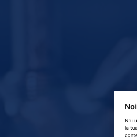
Noi
Noi u
la tu
conte