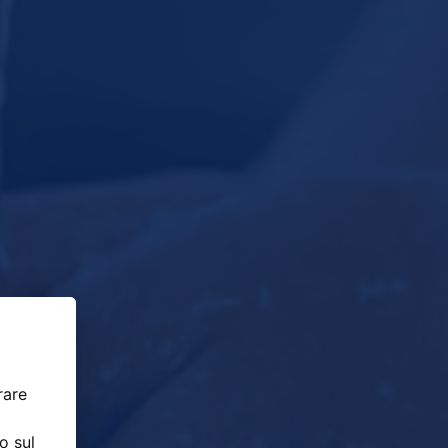
rare
o sul