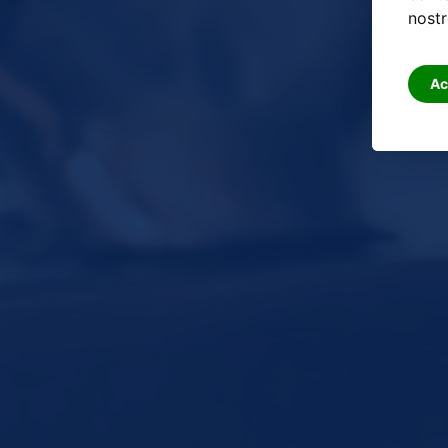
nostr
Ac