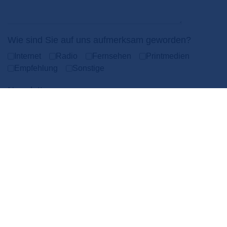
Wie sind Sie auf uns aufmerksam geworden?
Internet
Radio
Fernsehen
Printmedien
Empfehlung
Sonstige
Newsletter
Newsletter
Ja, ich möchte in Zukunft den kostenlosen Newsletter empfangen.
Hinweis: Derzeit wird unser Newsletter ausschließlich in deutscher
Sprache versendet
Datenschutz
Ich habe die
Datenschutzerklärung
zur Kenntnis genommen. Ich
stimme zu, dass meine Angaben und Daten zur Beantwortung
meiner Anfrage elektronisch erhoben und gespeichert werden.
Bitte lösen
*
7 + 3 =