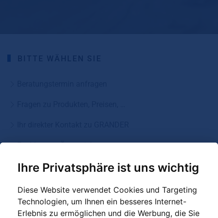
BITTE WÄHLEN SIE
Beratungstermin anfragen
Fragen zu Produkten, Preisen, …
Ihr direkter Kontakt zu GRANDER
Fachberater Österreich
Ihre Privatsphäre ist uns wichtig
Fachberater Deutschland
Diese Website verwendet Cookies und Targeting
Valentin Kocaget
Technologien, um Ihnen ein besseres Internet-
GRANDER®-Fachberater
Erlebnis zu ermöglichen und die Werbung, die Sie