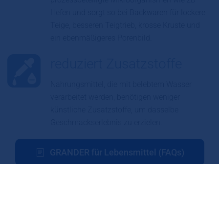
Hefen und sorgt so bei Backwaren für lockere
Teige, besseren Teigtrieb, krosse Kruste und
ein ebenmäßigeres Porenbild.
reduziert Zusatzstoffe
Nahrungsmittel, die mit belebtem Wasser
verarbeitet werden, benötigen weniger
künstliche Zusatzstoffe, um dasselbe
Geschmackserlebnis zu erzielen.
GRANDER für Lebensmittel (FAQs)
GRANDER in der Backstube