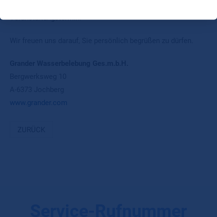
Die Anmeldefrist endet jeweils sieben Tage vor dem
Veranstaltungstermin.
Wir freuen uns darauf, Sie persönlich begrüßen zu dürfen.
Grander Wasserbelebung Ges.m.b.H.
Bergwerksweg 10
A-6373 Jochberg
www.grander.com
ZURÜCK
Service-Rufnummer