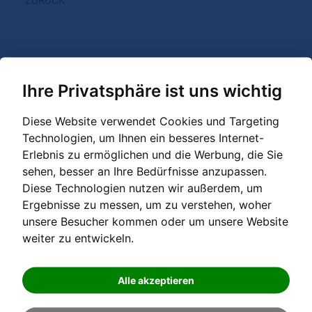
ZURÜCK
Ihre Privatsphäre ist uns wichtig
Service-Rufnummer
Diese Website verwendet Cookies und Targeting
Technologien, um Ihnen ein besseres Internet-
00 800 000 20335
Erlebnis zu ermöglichen und die Werbung, die Sie
sehen, besser an Ihre Bedürfnisse anzupassen.
Kostenlose internationale Rufnummer für Anrufe aus AT, DE
Diese Technologien nutzen wir außerdem, um
(Festnetz, Mobil), IT (Festnetz), CH (Festnetz), ES (Festnetz), FR
(Festnetz)
Ergebnisse zu messen, um zu verstehen, woher
unsere Besucher kommen oder um unsere Website
weiter zu entwickeln.
REFERENZEN
Alle akzeptieren
GRANDER - Atlas
Filme