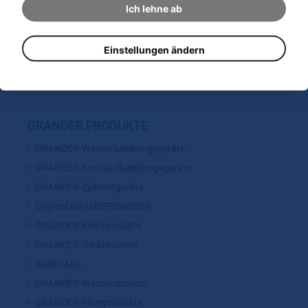
Ich lehne ab
Erfahrungsberichte Privatbereich
Erfahrungsberichte Gastro / Spa / Sport / med.
Einrichtungen
Einstellungen ändern
Erfahrungsberichte Gewerbe / Industrie / Landwirtschaft
GRANDER PRODUKTE
GRANDER-Wasserbelebungsgeräte
GRANDER-Kreislaufbelebungsgeräte
GRANDER-Zylindergeräte
Original GRANDERWASSER
GRANDER-Kleinprodukte
GRANDER-Trinkbrunnen
SANOMAG
GRANDER-Wasserspender
GRANDER-Filterprodukte