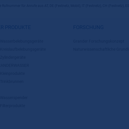
 Rufnummer für Anrufe aus AT, DE (Festnetz, Mobil), IT (Festnetz), CH (Festnetz), ES
R PRODUKTE
FORSCHUNG
asserbelebungsgeräte
Grander Forschungskonzept
reislaufbelebungsgeräte
Naturwissenschaftliche Grund
ylindergeräte
 GRANDERWASSER
leinprodukte
rinkbrunnen
Wasserspender
ilterprodukte