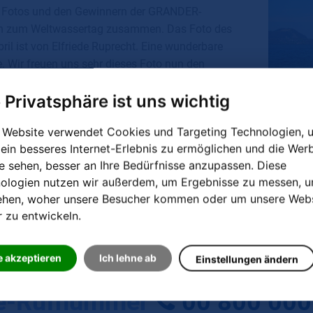
 Fotos und den Gewinnern der GRANDER-
n zum Weltwassertag zusammen. Das Foto des
il ist von Elfriede Ruprecht. Eine wunderbare
 Wir freuen uns sehr dieses Foto nun den
nat lang auf unserem Kalender bewundern zu
e Privatsphäre ist uns wichtig
 Website verwendet Cookies und Targeting Technologien, 
 ein besseres Internet-Erlebnis zu ermöglichen und die Wer
ie sehen, besser an Ihre Bedürfnisse anzupassen. Diese
ologien nutzen wir außerdem, um Ergebnisse zu messen, 
© Elfr
ehen, woher unsere Besucher kommen oder um unsere Webs
K
r zu entwickeln.
e akzeptieren
Ich lehne ab
Einstellungen ändern
ce-Rufnummer
00 800 000