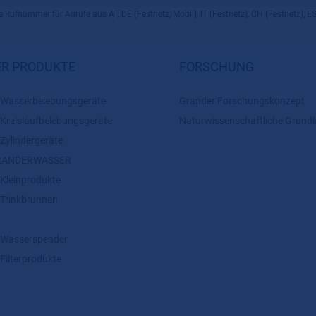
 Rufnummer für Anrufe aus AT, DE (Festnetz, Mobil), IT (Festnetz), CH (Festnetz), ES
R PRODUKTE
FORSCHUNG
asserbelebungsgeräte
Grander Forschungskonzept
reislaufbelebungsgeräte
Naturwissenschaftliche Grund
ylindergeräte
 GRANDERWASSER
leinprodukte
rinkbrunnen
Wasserspender
ilterprodukte