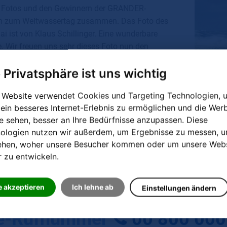
 Fotos und den Gewinnern der GRANDER-
n zum Weltwassertag zusammen. Das Foto des
i ist von Klaus Schillinger. Eine wunderbare
 Wir freuen uns sehr dieses Foto nun den
nat lang auf unserem Kalender bewundern zu
e Privatsphäre ist uns wichtig
 Website verwendet Cookies und Targeting Technologien, 
 ein besseres Internet-Erlebnis zu ermöglichen und die Wer
ie sehen, besser an Ihre Bedürfnisse anzupassen. Diese
ologien nutzen wir außerdem, um Ergebnisse zu messen, 
© Klaus
ehen, woher unsere Besucher kommen oder um unsere Webs
K
r zu entwickeln.
e akzeptieren
Ich lehne ab
Einstellungen ändern
ce-Rufnummer
00 800 000