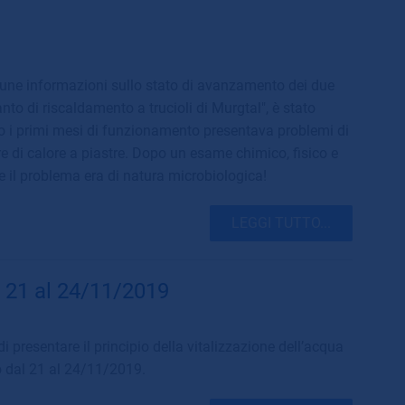
cune informazioni sullo stato di avanzamento dei due
anto di riscaldamento a trucioli di Murgtal", è stato
po i primi mesi di funzionamento presentava problemi di
e di calore a piastre. Dopo un esame chimico, fisico e
 il problema era di natura microbiologica!
LEGGI TUTTO...
l 21 al 24/11/2019
 presentare il principio della vitalizzazione dell’acqua
no dal 21 al 24/11/2019.