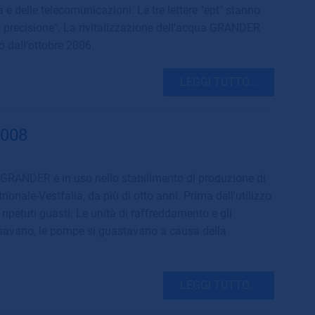
a e delle telecomunicazioni. Le tre lettere "ept" stanno
di precisione". La rivitalizzazione dell'acqua GRANDER
o dall'ottobre 2006.
LEGGI TUTTO...
2008
a GRANDER è in uso nello stabilimento di produzione di
ionale-Vestfalia, da più di otto anni. Prima dell'utilizzo
ripetuti guasti: Le unità di raffreddamento e gli
tasavano, le pompe si guastavano a causa della
LEGGI TUTTO...