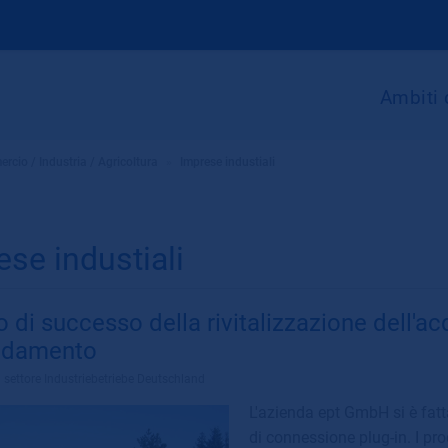
Ambiti 
rcio / Industria / Agricoltura
»
Imprese industiali
se industiali
zo di successo della rivitalizzazione dell'
eddamento
l settore
Industriebetriebe Deutschland
L'azienda ept GmbH si è fatt
di connessione plug-in. I prod