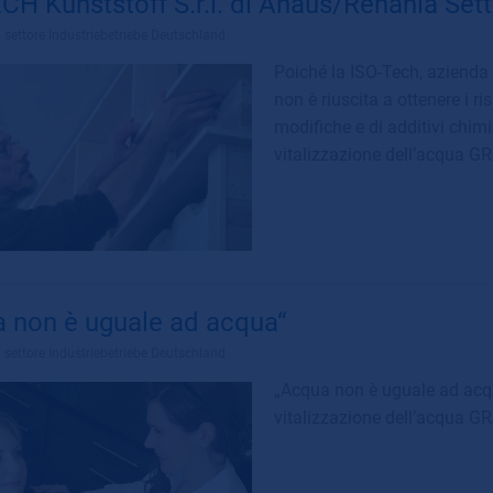
CH Kunststoff S.r.l. di Ahaus/Renania Sett
l settore
Industriebetriebe Deutschland
Poiché la ISO-Tech, azienda p
non è riuscita a ottenere i ri
modifiche e di additivi chimi
vitalizzazione dell’acqua 
 non è uguale ad acqua“
l settore
Industriebetriebe Deutschland
„Acqua non è uguale ad acqu
vitalizzazione dell’acqua 