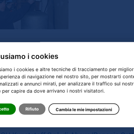
R-Acqua vitalizzata alla tradizionale fie
 usiamo i cookies
l settore
Industriebetriebe Deutschland
GRANDER®-Italia presenta l'
siamo i cookies e altre tecniche di tracciamento per miglior
tradizionale fiera TIPWORLD
sperienza di navigazione nel nostro sito, per mostrarti cont
alizzati e annunci mirati, per analizzare il traffico sul nost
e per capire da dove arrivano i nostri visitatori.
cetto
Rifiuto
Cambia le mie impostazioni