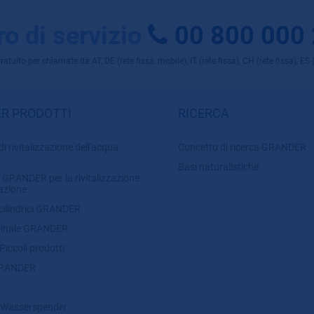
o di servizio
00 800 000
uito per chiamate da AT, DE (rete fissa, mobile), IT (rete fissa), CH (rete fissa), ES (r
R PRODOTTI
RICERCA
di rivitalizzazione dell'acqua
Concetto di ricerca GRANDER
Basi naturalistiche
 GRANDER per la rivitalizzazione
lazione
 cilindrici GRANDER
ginale GRANDER
ccoli prodotti
GRANDER
Wasserspender