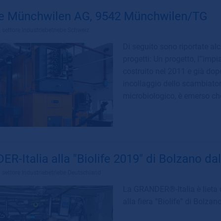
ie Münchwilen AG, 9542 Münchwilen/TG
l settore
Industriebetriebe Schweiz
Di seguito sono riportate al
progetti: Un progetto, l'"impi
costruito nel 2011 e già do
incollaggio dello scambiator
microbiologico, è emerso che
R-Italia alla "Biolife 2019" di Bolzano da
l settore
Industriebetriebe Deutschland
La GRANDER®-Italia è lieta di
alla fiera “Biolife” di Bolza