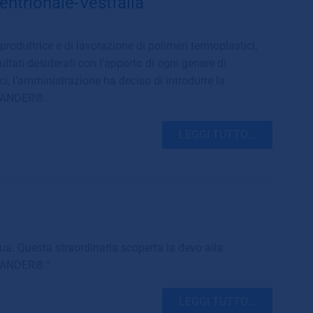
entrionale-Vestfalia
roduttrice e di lavorazione di polimeri termoplastici,
sultati desiderati con l’apporto di ogni genere di
ci, l’amministrazione ha deciso di introdurre la
GRANDER®.
LEGGI TUTTO...
a. Questa straordinaria scoperta la devo alla
GRANDER®."
LEGGI TUTTO...