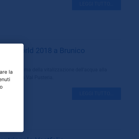
LEGGI TUTTO...
ra Tipworld 2018 a Brunico
intera gamma della vitalizzazione dell'acqua alla
are la
 2018 della Val Pusteria.
enuti
ro
LEGGI TUTTO...