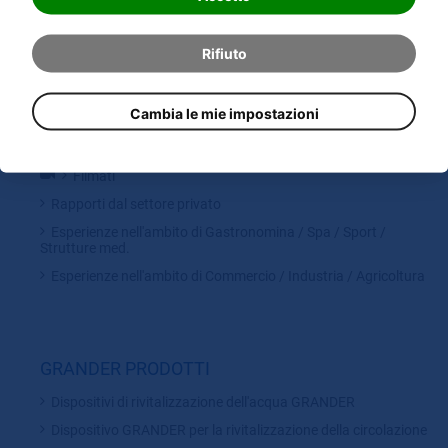
Numero internazionale gratuito per chiamate da AT, DE (rete fissa,
mobile), IT (rete fissa), CH (rete fissa), ES (rete fissa), FR (rete fissa)
Rifiuto
Cambia le mie impostazioni
REFERENZE
GRANDER in loco
Filmati
Rapporti dal settore privato
Esperienze nell'ambito di Gastronomina / Spa / Sport /
Strutture med.
Esperienze nell'ambito di Commercio / Industria / Agricoltura
GRANDER PRODOTTI
Dispositivi di rivitalizzazione dell'acqua GRANDER
Dispositivo GRANDER per la rivitalizzazione della circolazione