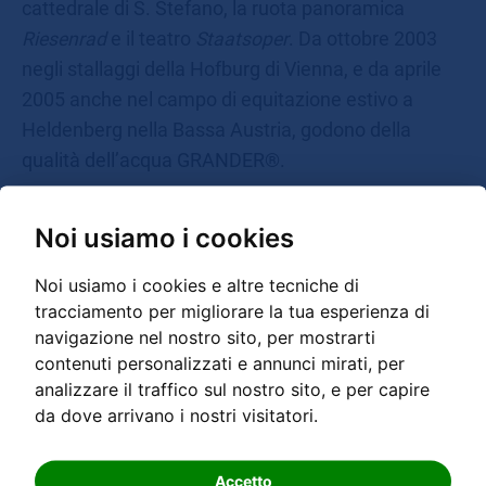
cattedrale di S. Stefano, la ruota panoramica
Riesenrad
e il teatro
Staatsoper
. Da ottobre 2003
negli stallaggi della Hofburg di Vienna, e da aprile
2005 anche nel campo di equitazione estivo a
Heldenberg nella Bassa Austria, godono della
qualità dell’acqua GRANDER®.
LEGGI TUTTO...
Noi usiamo i cookies
Noi usiamo i cookies e altre tecniche di
tracciamento per migliorare la tua esperienza di
navigazione nel nostro sito, per mostrarti
contenuti personalizzati e annunci mirati, per
analizzare il traffico sul nostro sito, e per capire
Numero di servizio
da dove arrivano i nostri visitatori.
00 800 000 20335
Accetto