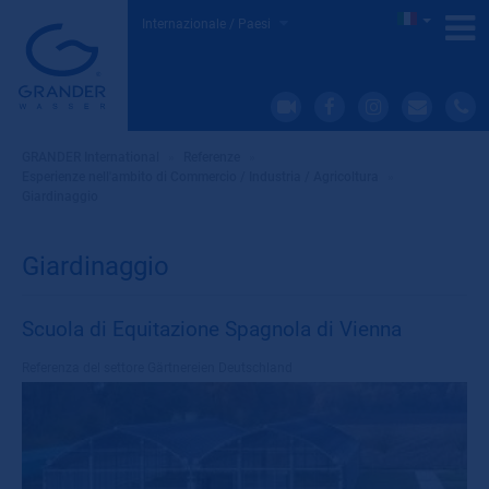
Internazionale / Paesi
GRANDER International
»
Referenze
»
Esperienze nell'ambito di Commercio / Industria / Agricoltura
»
Giardinaggio
Giardinaggio
Scuola di Equitazione Spagnola di Vienna
Referenza del settore
Gärtnereien Deutschland