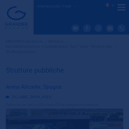
Internazionale / Paesi
GRANDER International
»
Referenze
»
Esperienze nell'ambito di Gastronomina / Spa / Sport / Strutture med.
»
Strutture pubbliche
Strutture pubbliche
Arena Alicante, Spagna
TPL_LABEL_SHOW_VIDEO
Referenza del settore
Öffentliche Einrichtungen International