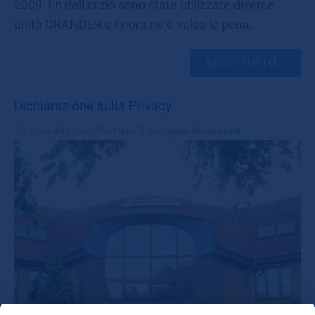
2009: fin dall'inizio sono state utilizzate diverse
unità GRANDER e finora ne è valsa la pena.
LEGGI TUTTO...
Dichiarazione sulla Privacy
Referenza del settore
Öffentliche Einrichtungen Deutschland