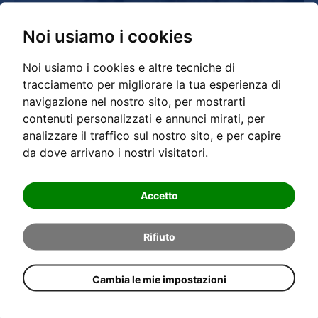
Noi usiamo i cookies
Noi usiamo i cookies e altre tecniche di
tracciamento per migliorare la tua esperienza di
navigazione nel nostro sito, per mostrarti
contenuti personalizzati e annunci mirati, per
analizzare il traffico sul nostro sito, e per capire
da dove arrivano i nostri visitatori.
GRANDER®-Italia presenta l'intera gamma della
vitalizzazione dell'acqua alla fiera internazionale
Accetto
per hotellerie e ristorazione a Bolzano/Italia.
LEGGI TUTTO...
Rifiuto
Gioia di vivere autentica della val Passiria con
Cambia le mie impostazioni
l’acqua GRANDER