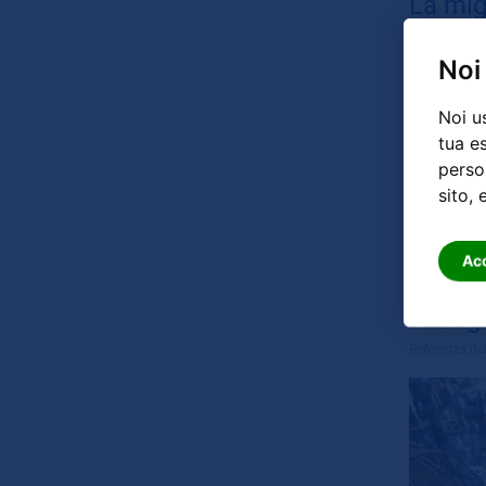
La mig
Referenza de
Noi
Noi u
tua e
person
sito, 
Ac
Famigl
Referenza de