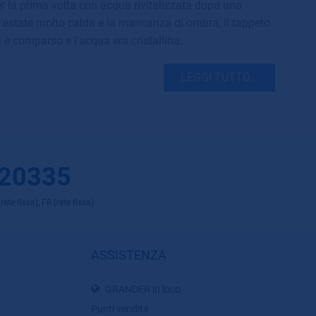
er la prima volta con acqua rivitalizzata dopo una
l'estate molto calda e la mancanza di ombra, il tappeto
è comparso e l'acqua era cristallina.
LEGGI TUTTO...
 20335
ete fissa), FR (rete fissa)
ASSISTENZA
GRANDER in loco
Punti vendita