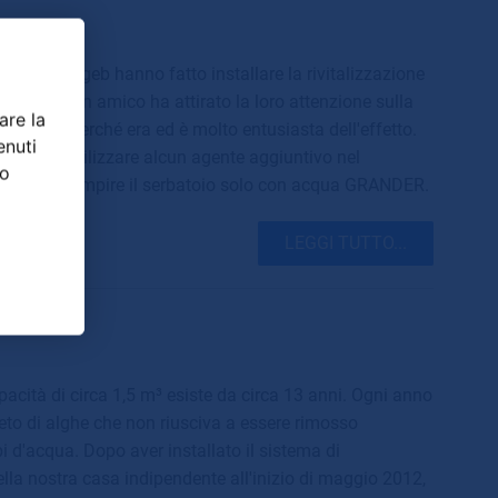
alter Rathgeb hanno fatto installare la rivitalizzazione
o casa. Un amico ha attirato la loro attenzione sulla
are la
GRANDER perché era ed è molto entusiasta dell'effetto.
enuti
 di non utilizzare alcun agente aggiuntivo nel
ro
le, ma di riempire il serbatoio solo con acqua GRANDER.
LEGGI TUTTO...
pacità di circa 1,5 m³ esiste da circa 13 anni. Ogni anno
to di alghe che non riusciva a essere rimosso
d'acqua. Dopo aver installato il sistema di
ella nostra casa indipendente all'inizio di maggio 2012,