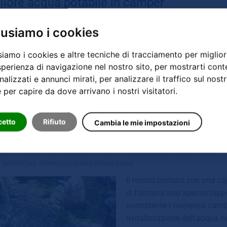
liore acqua potabile in camper
l settore
Haushalt, Essen, Trinken, Duschen, Baden Deutschland
 usiamo i cookies
Il 6 settembre 2009 Erika e W
dell'acqua GRANDER nella lor
siamo i cookies e altre tecniche di tracciamento per miglior
rivitalizzazione dell'acqua 
sperienza di navigazione nel nostro sito, per mostrarti cont
Ha un camper e ha dichiarato
alizzati e annunci mirati, per analizzare il traffico sul nost
serbatoio dell'acqua potabi
e per capire da dove arrivano i nostri visitatori.
cetto
Rifiuto
Cambia le mie impostazioni
ia Kovacs Walter Hall vicino ad Admont
l settore
Casa, alimentazione, bere, doccia, bagno
Il nostro biotopo con una ca
si formava uno spesso tappe
nonostante i numerosi cambi 
rivitalizzazione dell'acqua n