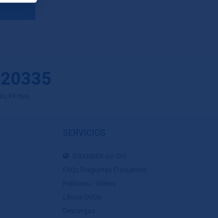
 20335
), FR (fijo)
SERVICIOS
GRANDER vor Ort
FAQs Preguntas Frecuentes
Películas / Videos
Libros/DVDs
Descargas