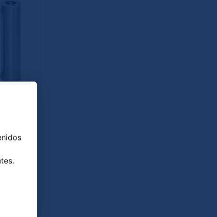
ANDER
enidos
tes.
scinas y