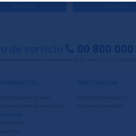
DETALLES
DETALLES
o de servicio
00 800 000
rnacional gratuito para llamadas desde AT, DE (fijo, móvil), IT (fijo), CH (fijo), ES (fijo
R PRODUCTOS
INVESTIGACIÓN
s de revitalización de agua
Concepto de investigación
s de revitalización de recirculación
Fundamentos cientificos
s cilíndricos
inal GRANDER
 pequeños