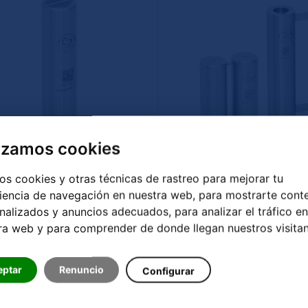
lizamos cookies
s cookies y otras técnicas de rastreo para mejorar tu
 de energía revitalizante
Cilindro Doble GR
iencia de navegación en nuestra web, para mostrarte cont
GRANDER
nalizados y anuncios adecuados, para analizar el tráfico en
ra web y para comprender de donde llegan nuestros visitan
eber pozos, recipientes, piscinas,
para fuentes, recipientes, pi
estanques
estanques
eptar
Renuncio
Configurar