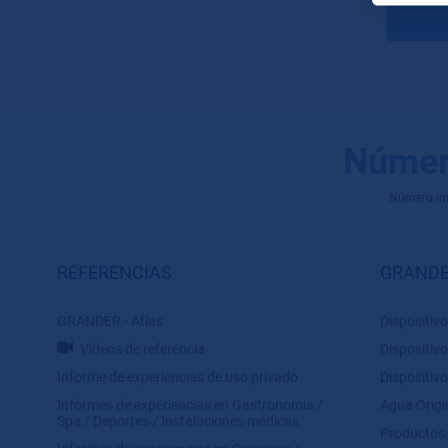
Númer
Número inte
REFERENCIAS
GRANDE
GRANDER - Atlas
Dispositivo
Vídeos de referencia
Dispositivo
Informe de experiencias de uso privado
Dispositivo
Informes de experiencias en Gastronomia /
Agua Orig
Spa / Deportes / Instalaciones médicas
Productos