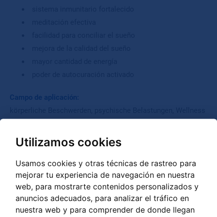
sistema inmunitario fortalecido
meditación efectiva
facilidad para conciliar el sueño
mejora de la calidad del sueño
mayor cantidad de energía
poder de autocuración activado
Campo de aplicación
körperliche Beschwerden, psychische Belastungen, Wellness
und Prophylaxe
Utilizamos cookies
INFORMACIÓN ADICIONAL:
Usamos cookies y otras técnicas de rastreo para
mejorar tu experiencia de navegación en nuestra
Material:
web, para mostrarte contenidos personalizados y
Im SANOMAG® sind Naturmagnete in einem
magnetischen Innenmantel fixiert und direkt mit gut
anuncios adecuados, para analizar el tráfico en
geleiteten Stahlseilen verbunden.
nuestra web y para comprender de donde llegan
Die Griffe bestehen ebenfalls aus Eisenkernen und