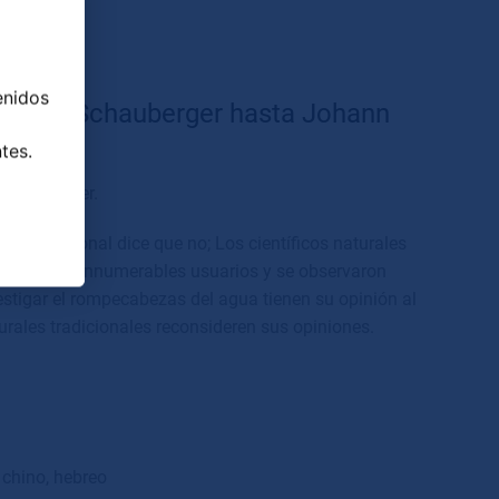
enidos
Viktor Schauberger hasta Johann
tes.
rt Lattacher.
a tradicional dice que no; Los científicos naturales
ntrevistó a innumerables usuarios y se observaron
estigar el rompecabezas del agua tienen su opinión al
urales tradicionales reconsideren sus opiniones.
 chino, hebreo