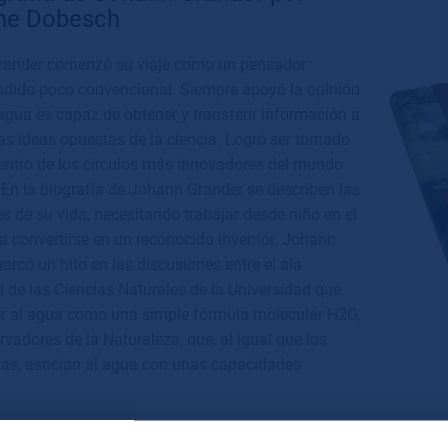
ne Dobesch
ander comenzó su viaje como un pensador
dido poco convencional. Siempre apoyó la opinión
agua es capaz de obtener y transferir información a
las ideas opuestas de la ciencia. Logró ser tomado
dentro de los círculos más innovadores del mundo
. En la biografía de Johann Grander se describen las
es de su vida, necesitando trabajar desde niño en el
ta convertirse en un reconocido inventor. Johann
rcó un hito en las discusiones entre el ala
l de las Ciencias Naturales de la Universidad que
er al agua como una simple fórmula molecular H2O,
rvadores de la Naturaleza, que, al igual que los
s, asocian al agua con unas capacidades
iene 168 páginas, innumerables imágenes y un ensayo sobre el en