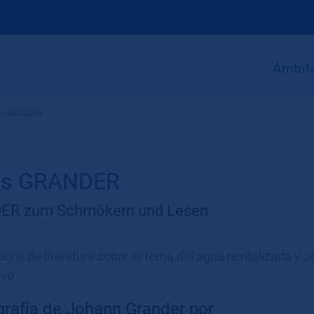
Ámbito
os GRANDER
os GRANDER
ER zum Schmökern und Lesen
jos de literatura sobre el tema del agua revitalizada y 
ivo
grafía de Johann Grander por