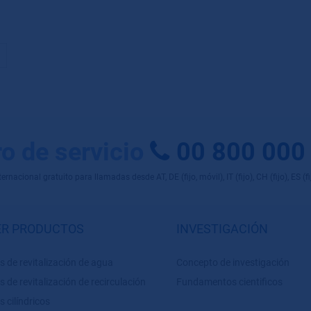
o de servicio
00 800 000
rnacional gratuito para llamadas desde AT, DE (fijo, móvil), IT (fijo), CH (fijo), ES (fijo
R PRODUCTOS
INVESTIGACIÓN
s de revitalización de agua
Concepto de investigación
s de revitalización de recirculación
Fundamentos cientificos
s cilíndricos