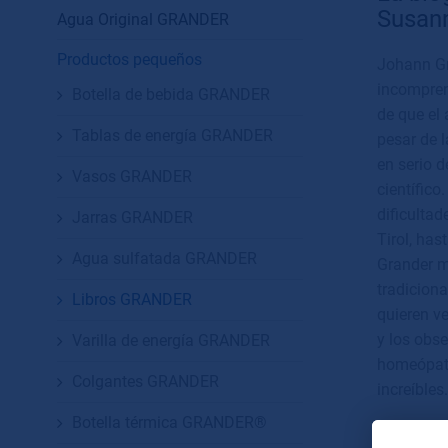
Susan
Agua Original GRANDER
Productos pequeños
Johann Gr
incompren
Botella de bebida GRANDER
de que el 
Tablas de energía GRANDER
pesar de 
en serio 
Vasos GRANDER
científico
dificultad
Jarras GRANDER
Tirol, has
Agua sulfatada GRANDER
Grander ma
tradiciona
Libros GRANDER
quieren v
y los obse
Varilla de energía GRANDER
homeópata
Colgantes GRANDER
increíbles.
Botella térmica GRANDER®
El libro t