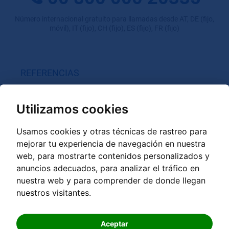
Número internacional gratuito para llamadas desde AT, DE (fijo,
móvil), IT (fijo), CH (fijo), ES (fijo), FR (fijo)
REFERENCIAS
GRANDER - Atlas
Vídeos de referencia
Utilizamos cookies
Informe de experiencias de uso privado
Usamos cookies y otras técnicas de rastreo para
Informes de experiencias en Gastronomia / Spa / Deportes /
Instalaciones médicas
mejorar tu experiencia de navegación en nuestra
web, para mostrarte contenidos personalizados y
Informes de experiencias en Comercio / Industria /
Agricultura
anuncios adecuados, para analizar el tráfico en
nuestra web y para comprender de donde llegan
nuestros visitantes.
GRANDER PRODUCTOS
Aceptar
Dispositivos de revitalización de agua