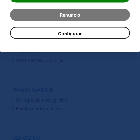
Dispositivos de revitalización de recirculación
Renuncio
Dispositivos cilíndricos
Agua Original GRANDER
Configurar
Productos pequeños
Fuentes para beber GRANDER
Sanomag®
GRANDER-Wasserspender
INVESTIGACIÓN
Concepto de investigación
Fundamentos cientificos
SERVICIOS