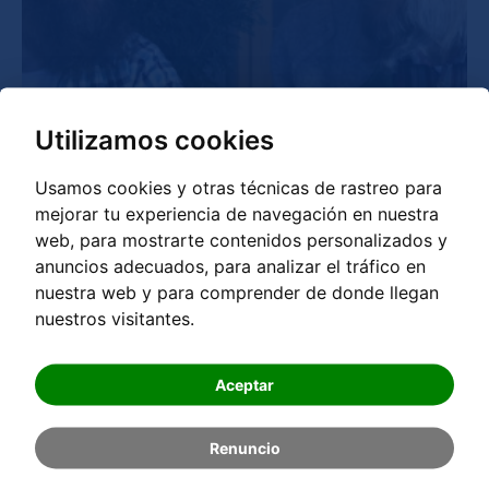
Utilizamos cookies
Usamos cookies y otras técnicas de rastreo para
mejorar tu experiencia de navegación en nuestra
web, para mostrarte contenidos personalizados y
anuncios adecuados, para analizar el tráfico en
nuestra web y para comprender de donde llegan
nuestros visitantes.
En memoria de Johann Grander, quien habría
celebrado su 85 cumpleaños el 24 de abril ...
Aceptar
LEER MÁS ...
Renuncio
La cuarta fase del agua