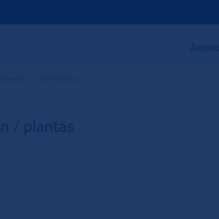
Ámbito
so privado
»
Jardín / plantas
n / plantas