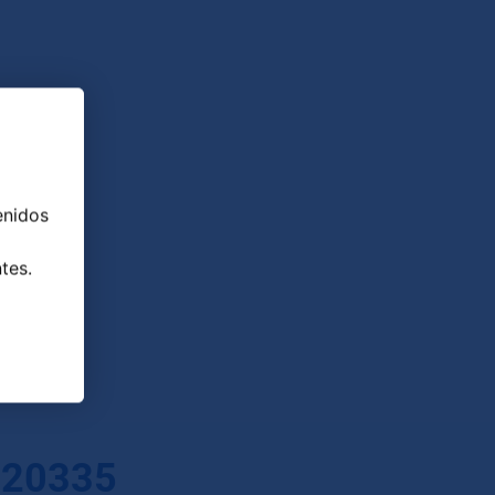
enidos
tes.
 20335