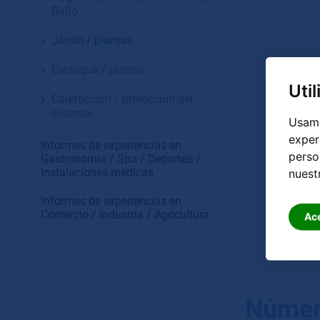
Baño
Jardín / plantas
Estanque / piscina
Uti
Calefacción / protección del
sistema
Usamo
exper
Informes de experiencias en
perso
Gastronomia / Spa / Deportes /
Instalaciones médicas
nuest
Informes de experiencias en
Comercio / Industria / Agricultura
Ac
Númer