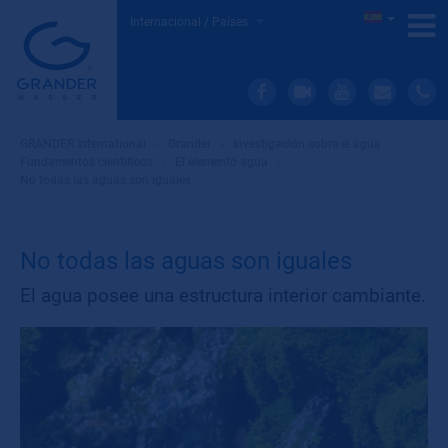
Internacional / Países
GRANDER International
»
Grander
»
Investigación sobre el agua
»
Fundamentos cientificos
»
El elemento agua
»
No todas las aguas son iguales
No todas las aguas son iguales
El agua posee una estructura interior cambiante.