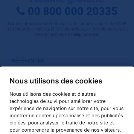
00 800 000 20335
Numéro de service international gratuit pour les appels de AT, DE
(téléphone fixe, mobile), IT (téléphone fixe), CH (téléphone fixe), ES
(téléphone fixe), FR (téléphone fixe)
RÉFÉRENCES
GRANDER sur place
Nous utilisons des cookies
Vidéos clients
Rapports d'expérience Espace privé
Nous utilisons des cookies et d'autres
Rapports d'expérience Gastronomie / Spa / Sport / med.
technologies de suivi pour améliorer votre
aménagements
expérience de navigation sur notre site, pour vous
Rapports d'expérience Commerce / Industrie / Agriculture
montrer un contenu personnalisé et des publicités
ciblées, pour analyser le trafic de notre site et
pour comprendre la provenance de nos visiteurs.