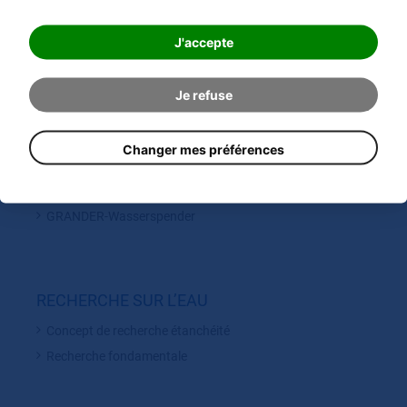
PRODUITS GRANDER
GRANDER unités de vivification de l´eau
J'accepte
Vivificateurs d´eau pour circuits fermés GRANDER
Cylindres GRANDER
Je refuse
Eau GRANDER originale
Accessoires GRANDER
Changer mes préférences
Fontaine à eau GRANDER
SANOMAG®
GRANDER-Wasserspender
RECHERCHE SUR L’EAU
Concept de recherche étanchéité
Recherche fondamentale