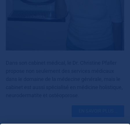
Dans son cabinet médical, le Dr. Christine Pfaller
propose non seulement des services médicaux
dans le domaine de la médecine générale, mais le
cabinet est aussi spécialisé en médicine holistique,
neurodermatite et ostéoporose.
EN SAVOIR PLUS...
Cliniques RoMed et eau GRANDER