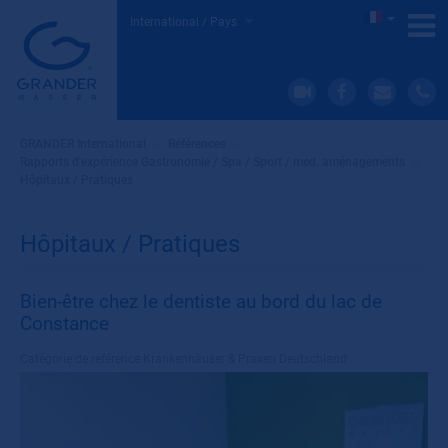
International / Pays
GRANDER International
»
Références
»
Rapports d'expérience Gastronomie / Spa / Sport / med. aménagements
»
Hôpitaux / Pratiques
Hôpitaux / Pratiques
Bien-être chez le dentiste au bord du lac de
Constance
Catégorie de référence
Krankenhäuser & Praxen Deutschland