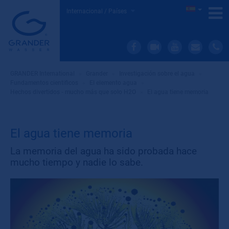
Internacional / Países
GRANDER International
»
Grander
»
Investigación sobre el agua
»
Fundamentos cientificos
»
El elemento agua
»
Hechos divertidos - mucho más que solo H2O
»
El agua tiene memoria
El agua tiene memoria
La memoria del agua ha sido probada hace
mucho tiempo y nadie lo sabe.