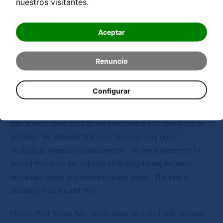
nuestros visitantes.
President of Israel's Physical Society he managed a
scientifically brilliant achievement.
Aceptar
Ben-Jacob transferred the task of measurement from
physical measuring instruments to living organisms
Renuncio
(bacteria). He says that bacteria reacts at least 1,000 times
more sensitively than any measuring device known today.
Configurar
It all comes back to the knowledge of Johann Grander, who
was always convinced of the importance and sensitivity of
animals. He showed that even bees are very good
"biological measuring instruments". In one experiment he
proved that bees are capable of distinguishing between
revitalized water and non-revitalized water. The rate of
accuracy was around 95%.
Photo: Prof. Eshel Ben Jacob while on a visit with Johann