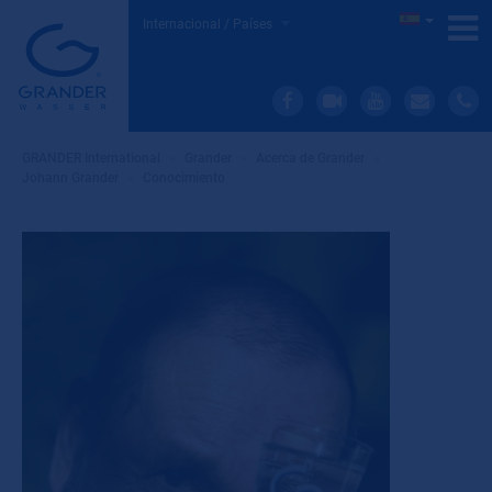
Internacional / Países
GRANDER International
»
Grander
»
Acerca de Grander
»
Johann Grander
»
Conocimiento