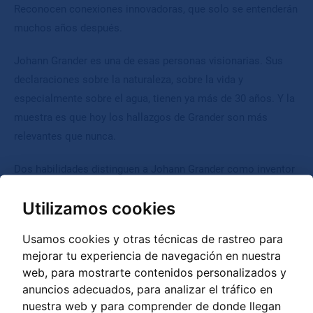
Reconocen conexiones innovadoras, que solo se entenderán
muchos años después.
Johann Grander es una de esas personas visionarias. Sus
declaraciones sobre la naturaleza, sobre la vida y
especialmente sobre el agua, tienen ya más de 30 años. Y la
muestra es que hoy los hallazgos de Grander son más
relevantes que nunca.
Dos habilidades distinguen a Johann Grander como inventor
y científico natural: sus profundos conocimientos sobre
Utilizamos cookies
complicados procesos naturales y el conocimiento de cómo
usarlos deliberadamente al combinar materiales naturales
Usamos cookies y otras técnicas de rastreo para
con ayudas técnicas.
mejorar tu experiencia de navegación en nuestra
web, para mostrarte contenidos personalizados y
anuncios adecuados, para analizar el tráfico en
nuestra web y para comprender de donde llegan