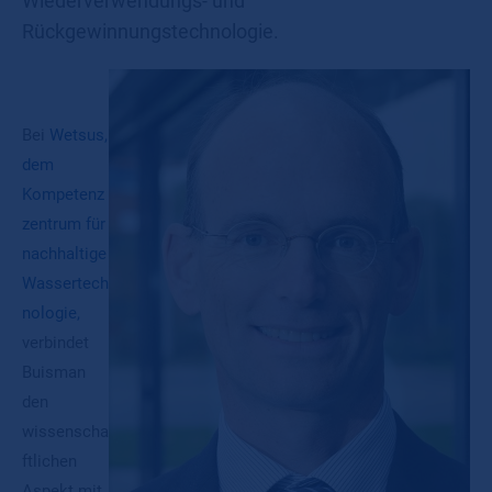
Wiederverwendungs- und
Rückgewinnungstechnologie.
Bei
Wetsus,
dem
Kompetenz
zentrum für
nachhaltige
Wassertech
nologie,
verbindet
Buisman
den
wissenscha
ftlichen
Aspekt mit