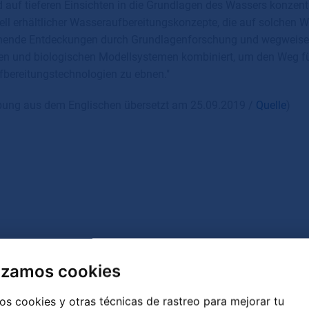
d auf tieferen Einsichten in die Grundlagen des Wassers konzen
ll erhältlicher Wasseraufbereitungskonzepte, die auf solchen
ende Entdeckungen durch Grundlagenforschung und wegweisend
n und biologischen Modellsystemen kombiniert, um den Weg fü
bereitungstechnologien zu ebnen."
bung aus dem Englischen übersetzt am 25.09.2019 /
Quelle
)
lizamos cookies
s cookies y otras técnicas de rastreo para mejorar tu