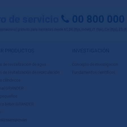
o de servicio
00 800 000
rnacional gratuito para llamadas desde AT, DE (fijo, móvil), IT (fijo), CH (fijo), ES (fijo
R PRODUCTOS
INVESTIGACIÓN
s de revitalización de agua
Concepto de investigación
s de revitalización de recirculación
Fundamentos cientificos
s cilíndricos
inal GRANDER
 pequeños
ara beber GRANDER
®
Wasserspender