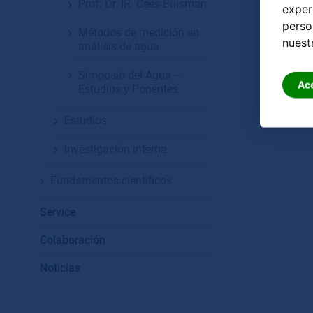
Prof. Dr. IR. Cees Buisman
exper
perso
Métodos de medición en
nuest
análisis de agua
Simposio del Agua –
Ac
Estudios y Ponentes
Estudios
Investigación interna
Fundamentos cientificos
Service
Colaboración
Noticias