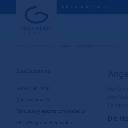
Internacional / Países
GRANDER International
»
Grander
»
Investigación sobre el agua
»
C
Sub-Secciones
Ange
GRANDER - Atlas
Der Schw
des Wass
Que es Grander?
Feldern 
Estructura y efectos comprobados
Die H
FAQs Preguntas Frecuentes