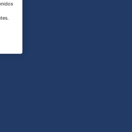
enidos
tes.