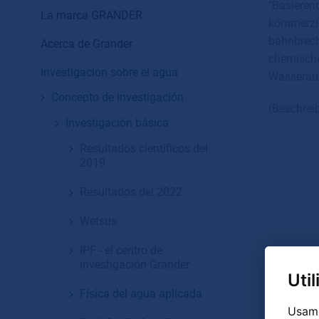
"Basieren
La marca GRANDER
kommerzie
bahnbrech
Acerca de Grander
chemische
Investigación sobre el agua
Wasserauf
Concepto de investigación
(Beschrei
Investigación básica
Resultados científicos del
2019
Resultados del 2022
Wetsus
IPF - el centro de
investigación Grander
Uti
Física del agua aplicada
Usamo