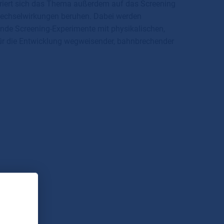
triert sich das Thema außerdem auf das Screening
 Wechselwirkungen beruhen. Dabei werden
e Screening-Experimente mit physikalischen,
r die Entwicklung wegweisender, bahnbrechender