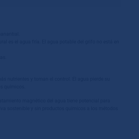
anantial.
ural es el agua fr
í
a. El agua potable del grifo no est
á
en
as.
m
á
s nutrientes y toman el control. El agua pierde su
os qu
í
micos.
tratamiento magn
é
tico del agua tiene potencial para
iva sostenible y sin productos qu
í
micos a los m
é
todos