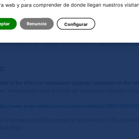
 el agua".
ra web y para comprender de donde llegan nuestros visitan
ble cilindro GRANDER produce una especie de efecto probiótico
mostró que el doble cilindro GRANDER aumenta el número de bact
eptar
Renuncio
Configurar
utores ven un gran potencial en el imán de núcleo de agua de do
 microbiana de las cadenas de suministro de agua potable y para
o:
ation of the effect of sustainable magnetic treatment on the mi
ó
n: "Investigaci
ó
n sobre el efecto del tratamiento magn
é
tico so
ttps://www.sciencedirect.com/science/article/pii/S00139351
l 13 de mayo de 2022, aceptado el 5 de junio de 2022, disponibl
io de 2022.