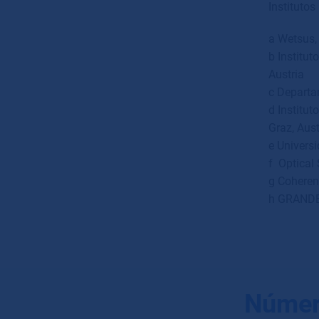
Institutos
a Wetsus,
b Institut
Austria
c Departa
d Institut
Graz, Aust
e Universi
f
Optical
g Coheren
h GRANDE
Númer