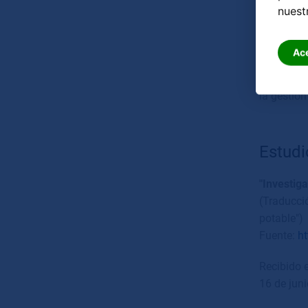
natural en
nuest
2. "El do
3. "Se de
Ac
agua".
4. "Los a
la gestión
Estudi
"Investig
(Traducci
potable")
Fuente:
h
Recibido e
16 de jun