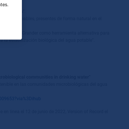
tes.
 en el agua".
erias deseables, presentes de forma natural en el
ble cilindro Grander como herramienta alternativa para
 la estabilización biológica del agua potable".
crobiological communities in drinking water"
stenible en las comunidades microbiol
ó
gicas del agua
22009653?via%3Dihub
e en l
í
nea el 12 de junio de 2022, Version of Record el