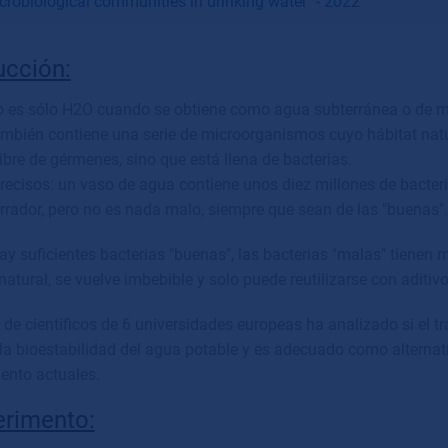
crobiological communities in drinking water" - 2022
ucción:
o es s
ó
lo H2O cuando se obtiene como agua subterr
á
nea o de m
ambi
é
n contiene una serie de microorganismos cuyo h
á
bitat nat
ibre de g
é
rmenes, sino que est
á
llena de bacterias.
recisos: un vaso de agua contiene unos diez millones de bacteri
rrador, pero no es nada malo, siempre que sean de las "buenas".
ay suficientes bacterias "buenas", las bacterias "malas" tienen 
 natural, se vuelve imbebible y solo puede reutilizarse con aditiv
 de cient
í
ficos de 6 universidades europeas ha analizado si el 
 la bioestabilidad del agua potable y es adecuado como alternat
iento actuales.
erimento: