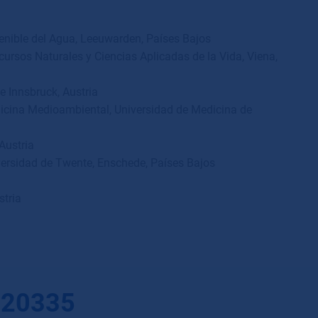
enible del Agua, Leeuwarden, Pa
í
ses Bajos
cursos Naturales y Ciencias Aplicadas de la Vida, Viena,
e Innsbruck, Austria
icina Medioambiental, Universidad de Medicina de
Austria
versidad de Twente, Enschede, Pa
í
ses Bajos
tria
 20335