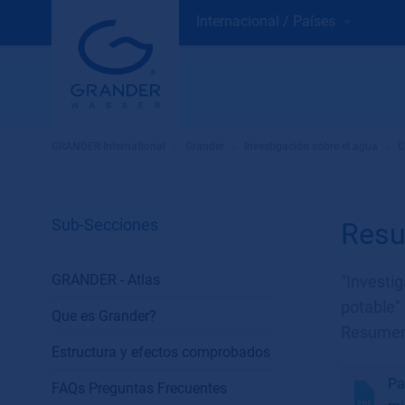
Internacional / Países
GRANDER International
»
Grander
»
Investigación sobre el agua
»
C
Sub-Secciones
Resu
GRANDER - Atlas
"Investi
potable"
Que es Grander?
Resumen 
Estructura y efectos comprobados
Pa
FAQs Preguntas Frecuentes