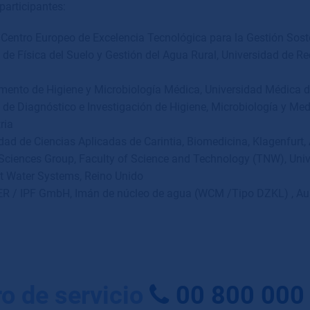
 participantes:
 Centro Europeo de Excelencia Tecnol
ó
gica para la Gesti
ó
n Sost
o de F
í
sica del Suelo y Gesti
ó
n del Agua Rural, Universidad de Re
mento de Higiene y Microbiolog
í
a M
é
dica, Universidad M
é
dica d
o de Diagn
ó
stico e Investigaci
ó
n de Higiene, Microbiolog
í
a y Med
ria
dad de Ciencias Aplicadas de Carintia, Biomedicina, Klagenfurt, 
 Sciences Group, Faculty of Science and Technology (TNW), Uni
t Water Systems, Reino Unido
R / IPF GmbH,
Imán de núcleo de agua
(WCM /Tipo DZKL) , Aus
o de servicio
00 800 000