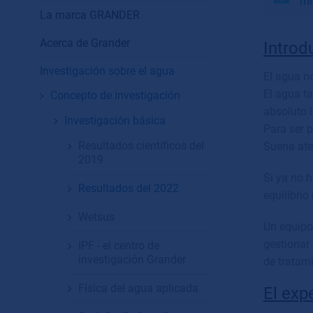
mi
La marca GRANDER
Acerca de Grander
Introd
Investigación sobre el agua
El agua n
El agua t
Concepto de investigación
absoluto l
Investigación básica
Para ser p
Resultados científicos del
Suena ate
2019
Si ya no h
Resultados del 2022
equilibrio
Wetsus
Un equipo
gestionar
IPF - el centro de
investigación Grander
de tratam
Física del agua aplicada
El exp