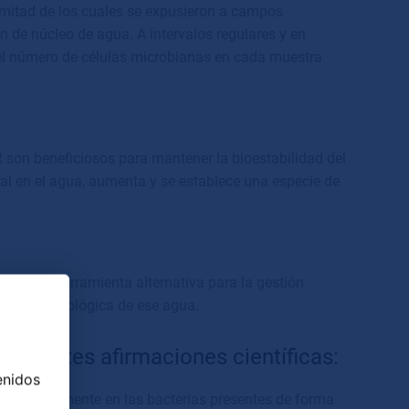
 mitad de los cuales se expusieron a campos
n de n
ú
cleo de agua. A intervalos regulares y en
l n
ú
mero de c
é
lulas microbianas en cada muestra
R son beneficiosos para mantener la bioestabilidad del
al en el agua, aumenta y se establece una especie de
al como herramienta alternativa para la gesti
ó
n
lizaci
ó
n biol
ó
gica de ese agua.
iguientes afirmaciones científicas:
enidos
e positivamente en las bacterias presentes de forma